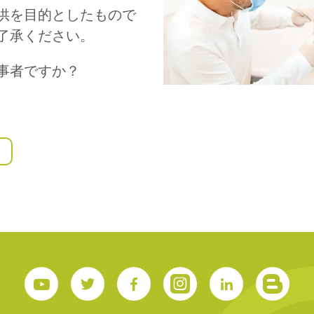
供を目的としたもので
了承ください。
S
事者ですか？