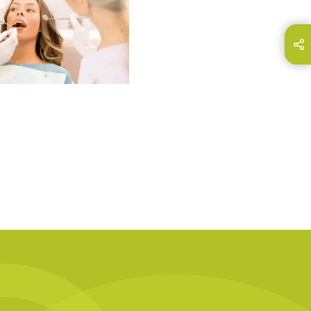
hare this page on...
E-Mail