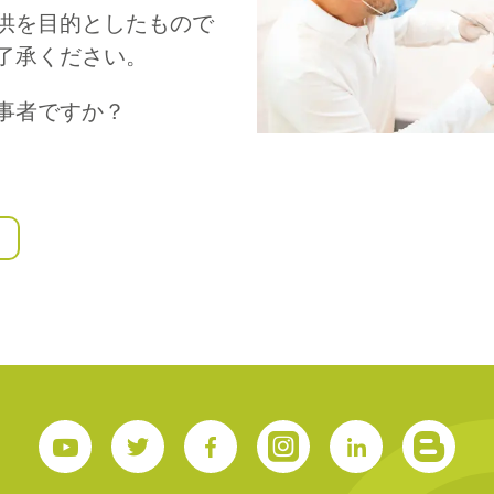
供を目的としたもので
了承ください。
S
事者ですか？