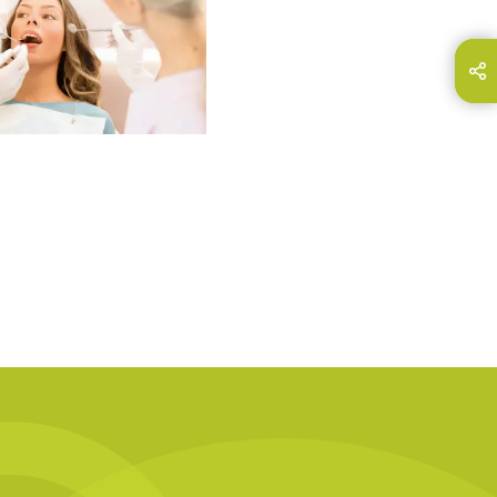
hare this page on...
E-Mail