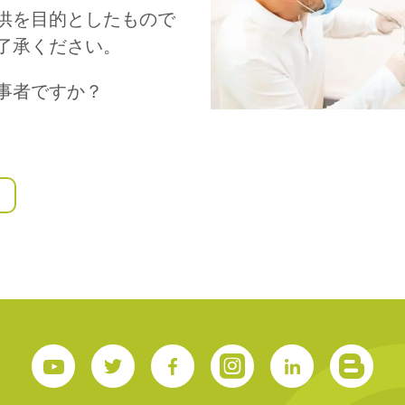
供を目的としたもので
了承ください。
S
事者ですか？