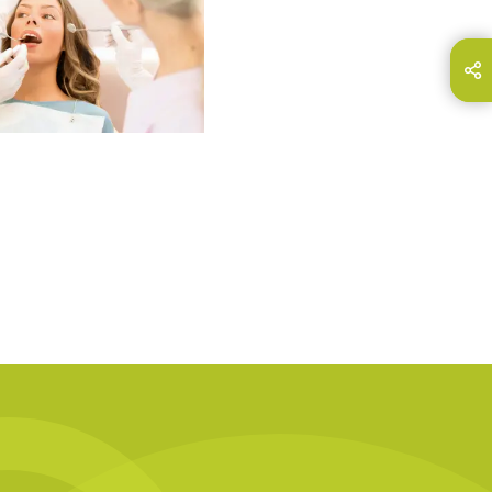
hare this page on...
E-Mail