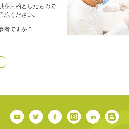
供を目的としたもので
了承ください。
S
事者ですか？