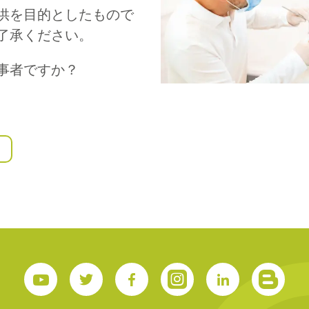
供を目的としたもので
了承ください。
S
事者ですか？