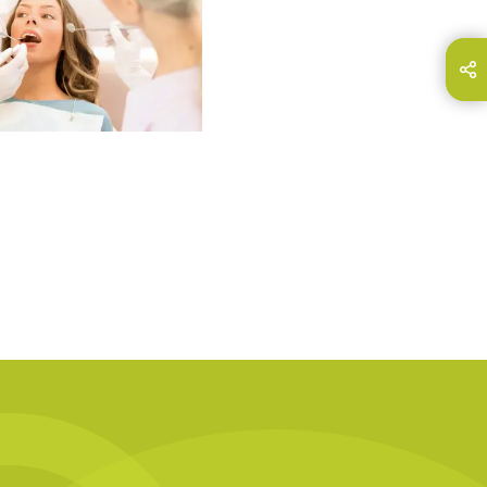
hare this page on...
E-Mail